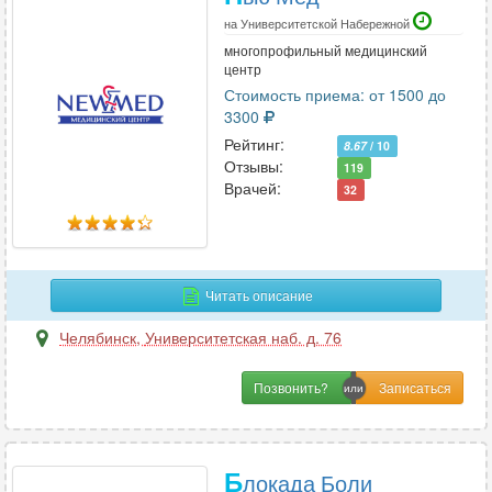
на Университетской Набережной
многопрофильный медицинский
центр
Стоимость приема: от 1500 до
3300
Рейтинг:
8.67
/ 10
Отзывы:
119
Врачей:
32
Читать описание
Челябинск
,
Университетская наб. д. 76
Позвонить?
Б
локада Боли