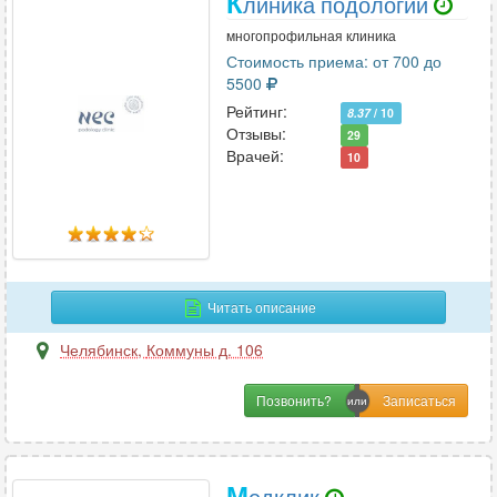
К
линика подологии
многопрофильная клиника
Стоимость приема: от 700 до
5500
Рейтинг:
8.37
/ 10
Отзывы:
29
Врачей:
10
Читать описание
Челябинск
,
Коммуны д. 106
Позвонить?
М
едклик