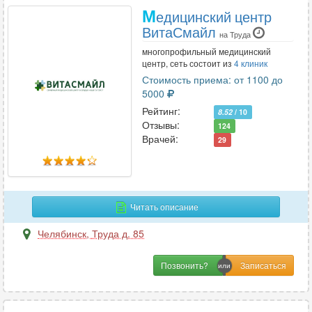
М
едицинский центр
ВитаСмайл
на Труда
многопрофильный медицинский
центр, сеть состоит из
4 клиник
Стоимость приема: от 1100 до
5000
Рейтинг:
8.52
/ 10
Отзывы:
124
Врачей:
29
Читать описание
Челябинск
,
Труда д. 85
Позвонить?