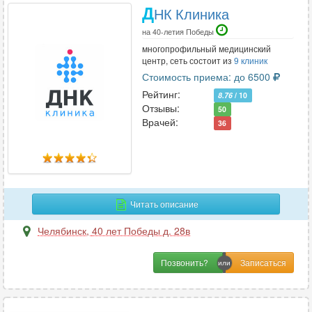
Д
НК Клиника
на 40-летия Победы
многопрофильный медицинский
центр, сеть состоит из
9 клиник
Стоимость приема: до 6500
Рейтинг:
8.76
/ 10
Отзывы:
50
Врачей:
36
Читать описание
Челябинск
,
40 лет Победы д. 28в
Позвонить?