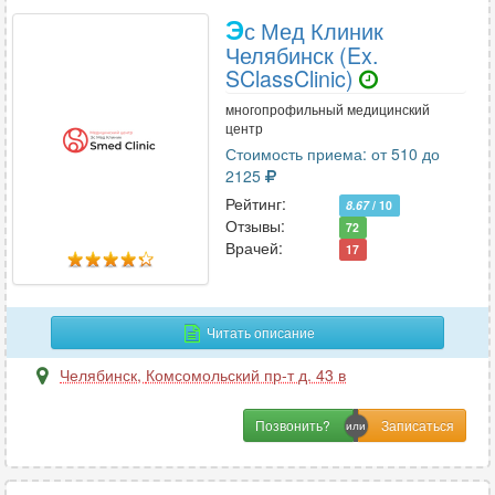
Э
с Мед Клиник
Челябинск (Ex.
SClassClinic)
многопрофильный медицинский
центр
Стоимость приема: от 510 до
2125
Рейтинг:
8.67
/ 10
Отзывы:
72
Врачей:
17
Читать описание
Челябинск
,
Комсомольский пр-т д. 43 в
Позвонить?