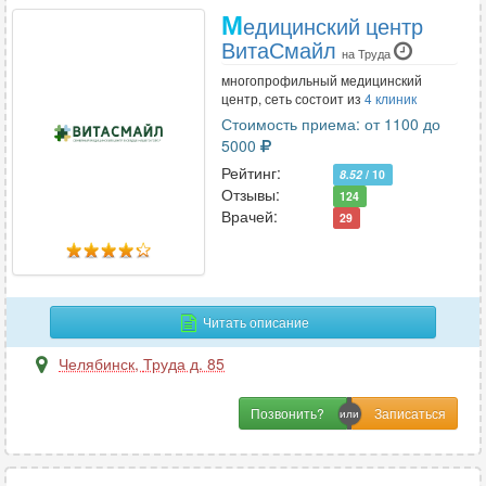
М
едицинский центр
ВитаСмайл
на Труда
многопрофильный медицинский
центр, сеть состоит из
4 клиник
Стоимость приема: от 1100 до
5000
Рейтинг:
8.52
/ 10
Отзывы:
124
Врачей:
29
Читать описание
Челябинск
,
Труда д. 85
Позвонить?