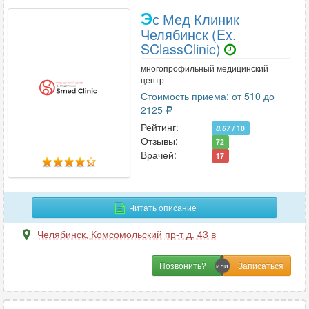
Э
с Мед Клиник
Челябинск (Ex.
SClassClinic)
многопрофильный медицинский
центр
Стоимость приема: от 510 до
2125
Рейтинг:
8.67
/ 10
Отзывы:
72
Врачей:
17
Читать описание
Челябинск
,
Комсомольский пр-т д. 43 в
Позвонить?