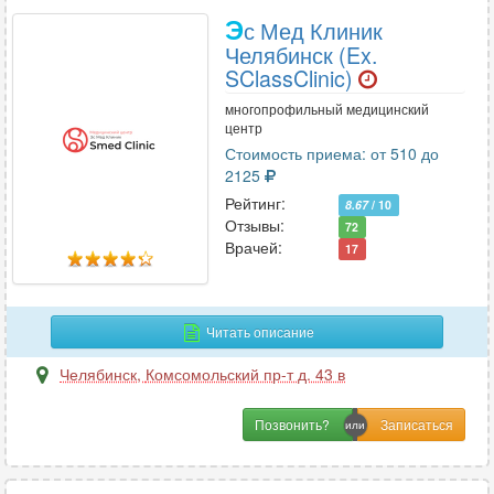
Э
с Мед Клиник
Челябинск (Ex.
SClassClinic)
многопрофильный медицинский
центр
Стоимость приема: от 510 до
2125
Рейтинг:
8.67
/ 10
Отзывы:
72
Врачей:
17
Читать описание
Челябинск
,
Комсомольский пр-т д. 43 в
Позвонить?