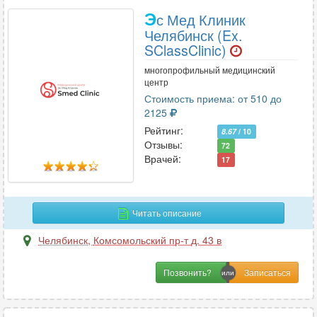
Э
с Мед Клиник
Челябинск (Ex.
SClassClinic)
многопрофильный медицинский
центр
Стоимость приема: от 510 до
2125
Рейтинг:
8.67
/ 10
Отзывы:
72
Врачей:
17
Читать описание
Челябинск
,
Комсомольский пр-т д. 43 в
Позвонить?