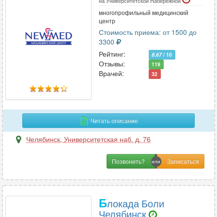
на Университетской Набережной
многопрофильный медицинский
центр
Стоимость приема: от 1500 до
3300
Рейтинг:
8.67
/ 10
Отзывы:
119
Врачей:
32
Читать описание
Челябинск
,
Университетская наб. д. 76
Позвонить?
Б
локада Боли
Челябинск