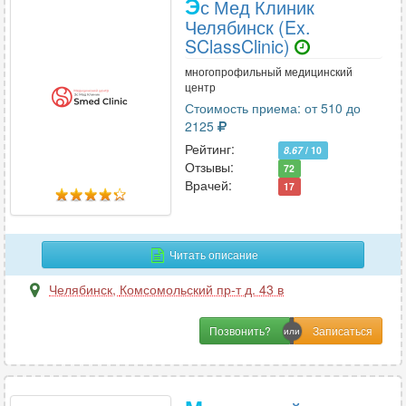
Э
с Мед Клиник
Челябинск (Ex.
SClassClinic)
многопрофильный медицинский
центр
Стоимость приема: от 510 до
2125
Рейтинг:
8.67
/ 10
Отзывы:
72
Врачей:
17
Читать описание
Челябинск
,
Комсомольский пр-т д. 43 в
Позвонить?