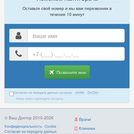
Оставьте свой номер и мы вам перезвоним в
течение 10 минут
Ваше
имя
Ваш
номер
телефона
Позвоните мне
Согласен на передачу данных
согласие
·
cookie
·
DocDoc
Заявку может подтвердить кол-центр.
© Ваш Доктор 2010-2026
Врачи
Конфиденциальность
·
Cookie
·
Клиники
Согласие на передачу данных
·