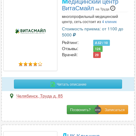
М
едицинский центр
ВитаСмайл
на Труда
многопрофильный медицинский
центр, сеть состоит из
4 клиник
Стоимость приема: от 1100 до
5000
Рейтинг:
8.52
/ 10
Отзывы:
124
Врачей:
29
Читать описание
Челябинск
,
Труда д. 85
Позвонить?
Д
НК Клиника