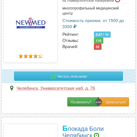
на Университетской Набережной
многопрофильный медицинский
центр
Стоимость приема: от 1500 до
3300
Рейтинг:
8.67
/ 10
Отзывы:
119
Врачей:
32
Читать описание
Челябинск
,
Университетская наб. д. 76
Позвонить?
Б
локада Боли
Челябинск