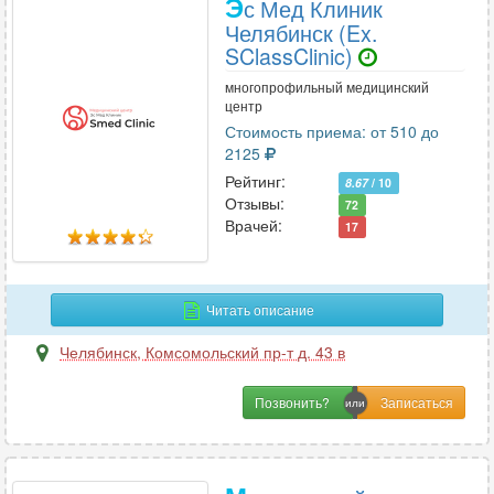
Э
с Мед Клиник
Челябинск (Ex.
SClassClinic)
многопрофильный медицинский
центр
Стоимость приема: от 510 до
2125
Рейтинг:
8.67
/ 10
Отзывы:
72
Врачей:
17
Читать описание
Челябинск
,
Комсомольский пр-т д. 43 в
Позвонить?