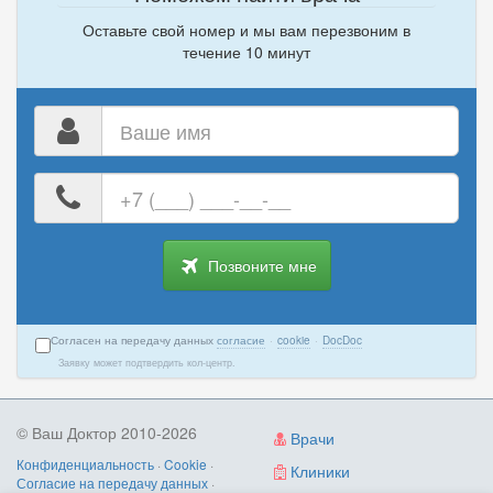
Оставьте свой номер и мы вам перезвоним в
течение 10 минут
Ваше
имя
Ваш
номер
телефона
Позвоните мне
Согласен на передачу данных
согласие
·
cookie
·
DocDoc
Заявку может подтвердить кол-центр.
© Ваш Доктор 2010-2026
Врачи
Конфиденциальность
·
Cookie
·
Клиники
Согласие на передачу данных
·