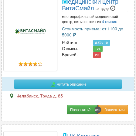
М
едицинский центр
ВитаСмайл
на Труда
многопрофильный медицинский
центр, сеть состоит из
4 клиник
Стоимость приема: от 1100 до
5000
Рейтинг:
8.52
/ 10
Отзывы:
124
Врачей:
29
Читать описание
Челябинск
,
Труда д. 85
Позвонить?
Д
НК Клиника