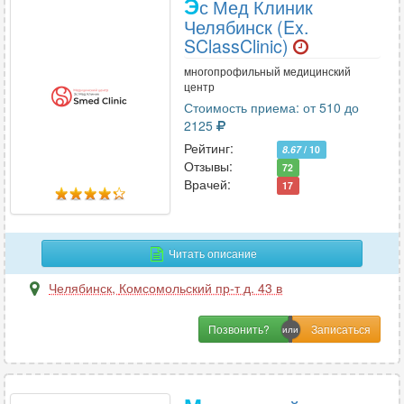
Э
с Мед Клиник
Челябинск (Ex.
SClassClinic)
многопрофильный медицинский
центр
Стоимость приема: от 510 до
2125
Рейтинг:
8.67
/ 10
Отзывы:
72
Врачей:
17
Читать описание
Челябинск
,
Комсомольский пр-т д. 43 в
Позвонить?