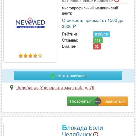
на Университетской Набережной
многопрофильный медицинский
центр
Стоимость приема: от 1500 до
3300
Рейтинг:
8.67
/ 10
Отзывы:
119
Врачей:
32
Читать описание
Челябинск
,
Университетская наб. д. 76
Позвонить?
Б
локада Боли
Челябинск