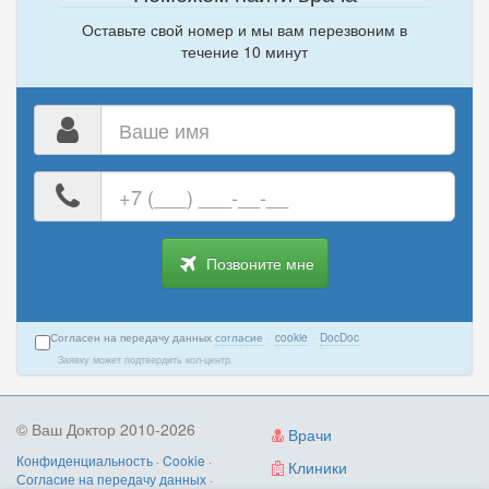
Оставьте свой номер и мы вам перезвоним в
течение 10 минут
Ваше
имя
Ваш
номер
телефона
Позвоните мне
Согласен на передачу данных
согласие
·
cookie
·
DocDoc
Заявку может подтвердить кол-центр.
© Ваш Доктор 2010-2026
Врачи
Конфиденциальность
·
Cookie
·
Клиники
Согласие на передачу данных
·