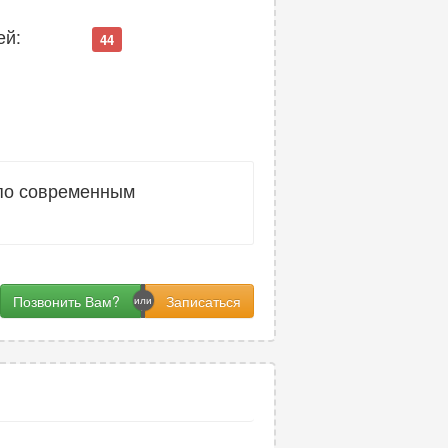
ей:
44
 по современным
Позвонить Вам?