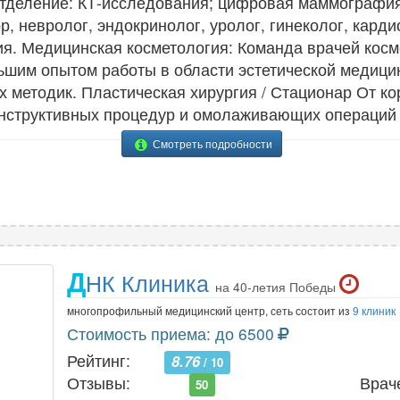
тделение: КТ-исследования; цифровая маммография;
р, невролог, эндокринолог, уролог, гинеколог, карди
я. Медицинская косметология: Команда врачей косм
ьшим опытом работы в области эстетической медиц
 методик. Пластическая хирургия / Стационар От ко
нструктивных процедур и омолаживающих операций 
Смотреть подробности
Д
НК Клиника
на 40-летия Победы
многопрофильный медицинский центр, сеть состоит из
9 клиник
Стоимость приема: до 6500
Рейтинг:
8.76
/ 10
Отзывы:
Врач
50