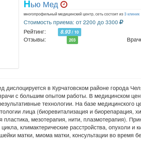
Н
ью Мед
многопрофильный медицинский центр, сеть состоит из
3 клиник
Стоимость приема: от 2200 до 3300
Рейтинг:
8.93
/ 10
Отзывы:
Врач
203
 дислоцируется в Курчатовском районе города Челя
рачи с большим опытом работы. В медицинском це
езультативные технологии. На базе медицинского ц
тологии лица (биоревитализация и биорепарация, х
я пластика, мезотерапия, нити, плазмотерапия). При
цикла, климактерические расстройства, опухоли и к
шейки матки, миома матки, консультации во время б