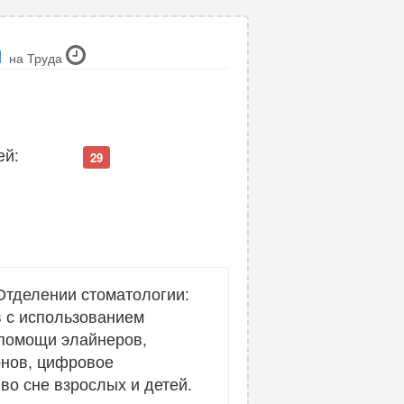
л
на Труда
ей:
29
тделении стоматологии:
в с использованием
 помощи элайнеров,
онов, цифровое
во сне взрослых и детей.