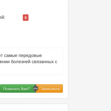
ей:
8
уют самые передовые
чении болезней связанных с
Позвонить Вам?