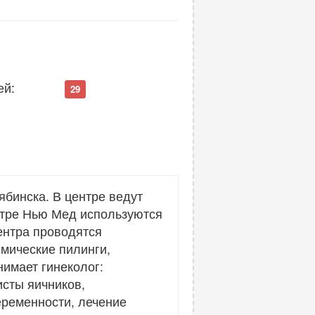
ей:
29
бинска. В центре ведут
нтре Нью Мед используются
ентра проводятся
имические пилинги,
нимает гинеколог:
исты яичников,
еременности, лечение