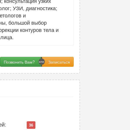
 консультация узких
олог; УЗИ, диагностика;
етологов и
ины, большой выбор
ррекции контуров тела и
лица.
Позвонить Вам?
ей:
36