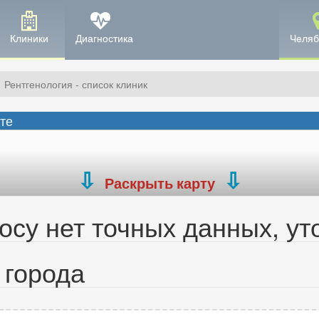
Клиники
Диагностика
Челяб
Рентгенология - список клиник
рте
Раскрыть карту
су нет точных данных, ут
 города