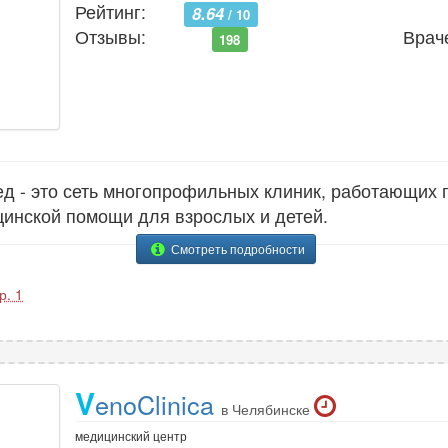
Рейтинг:
8.64
/ 10
Отзывы:
Врач
198
д - это сеть многопрофильных клиник, работающих
цинской помощи для взрослых и детей.
Смотреть подробности
р. 1
V
enoClinica
в Челябинске
медицинский центр