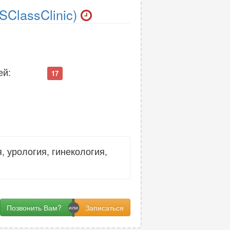
SClassClinic)
ей:
17
 урология, гинекология,
Позвонить Вам?