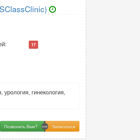
SClassClinic)
ей:
17
 урология, гинекология,
Позвонить Вам?