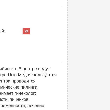
ей:
29
бинска. В центре ведут
нтре Нью Мед используются
ентра проводятся
имические пилинги,
нимает гинеколог:
исты яичников,
еременности, лечение