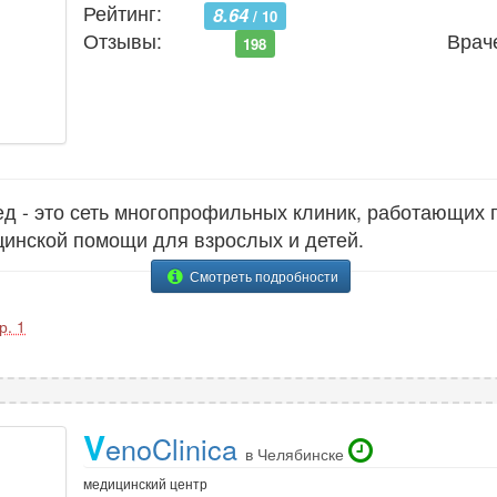
Рейтинг:
8.64
/ 10
Отзывы:
Врач
198
д - это сеть многопрофильных клиник, работающих
цинской помощи для взрослых и детей.
Смотреть подробности
р. 1
V
enoClinica
в Челябинске
медицинский центр