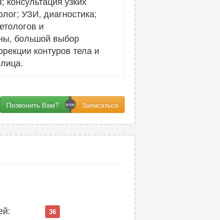
 консультация узких
олог; УЗИ, диагностика;
етологов и
ины, большой выбор
ррекции контуров тела и
лица.
Позвонить Вам?
ей:
36