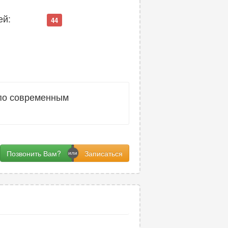
ей:
44
 по современным
Позвонить Вам?