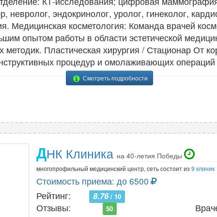
тделение: КТ-исследования; цифровая маммография;
р, невролог, эндокринолог, уролог, гинеколог, карди
я. Медицинская косметология: Команда врачей косм
ьшим опытом работы в области эстетической медиц
 методик. Пластическая хирургия / Стационар От ко
нструктивных процедур и омолаживающих операций 
Смотреть подробности
Д
НК Клиника
на 40-летия Победы
многопрофильный медицинский центр, сеть состоит из
9 клиник
Стоимость приема: до 6500
Рейтинг:
8.76
/ 10
Отзывы:
Врач
50