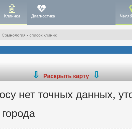
Клиники
Диагностика
Челяб
Сомнология - список клиник
Раскрыть карту
су нет точных данных, ут
 города