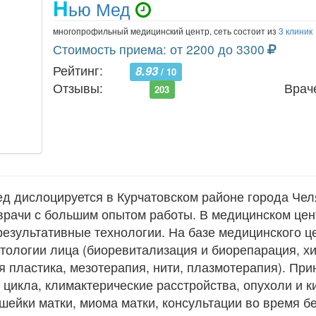
Н
ью Мед
многопрофильный медицинский центр, сеть состоит из
3 клиник
Стоимость приема: от 2200 до 3300
Рейтинг:
8.93
/ 10
Отзывы:
Врач
203
 дислоцируется в Курчатовском районе города Челя
рачи с большим опытом работы. В медицинском це
езультативные технологии. На базе медицинского ц
тологии лица (биоревитализация и биорепарация, х
я пластика, мезотерапия, нити, плазмотерапия). При
цикла, климактерические расстройства, опухоли и к
шейки матки, миома матки, консультации во время б