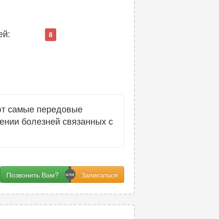
ей:
8
уют самые передовые
чении болезней связанных с
Позвонить Вам?