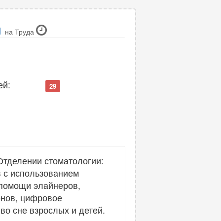
л
на Труда
ей:
29
тделении стоматологии:
в с использованием
 помощи элайнеров,
онов, цифровое
во сне взрослых и детей.